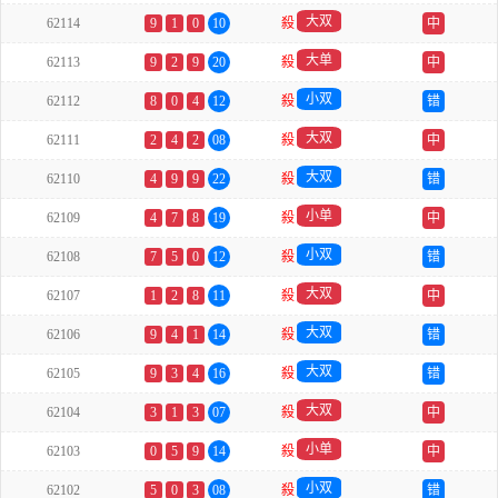
大双
62114
9
1
0
10
殺
中
大单
62113
9
2
9
20
殺
中
小双
62112
8
0
4
12
殺
错
大双
62111
2
4
2
08
殺
中
大双
62110
4
9
9
22
殺
错
小单
62109
4
7
8
19
殺
中
小双
62108
7
5
0
12
殺
错
大双
62107
1
2
8
11
殺
中
大双
62106
9
4
1
14
殺
错
大双
62105
9
3
4
16
殺
错
大双
62104
3
1
3
07
殺
中
小单
62103
0
5
9
14
殺
中
小双
62102
5
0
3
08
殺
错