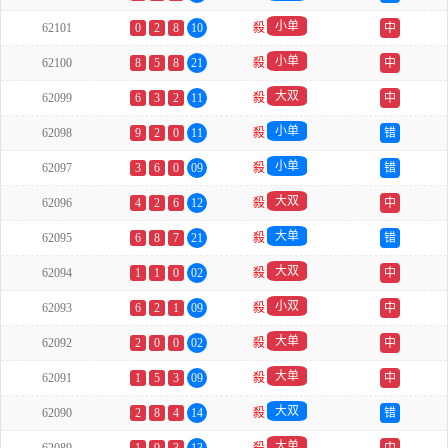
小单
62101
0
2
8
10
殺
中
小单
62100
8
5
8
21
殺
中
大双
62099
6
3
2
11
殺
中
小单
62098
9
2
0
11
殺
错
小单
62097
3
6
0
09
殺
错
大双
62096
4
2
6
12
殺
中
大单
62095
6
8
7
21
殺
错
大双
62094
1
1
0
02
殺
中
小双
62093
6
2
1
09
殺
中
大单
62092
2
0
0
02
殺
中
大单
62091
1
5
3
09
殺
中
大双
62090
2
8
4
14
殺
错
大单