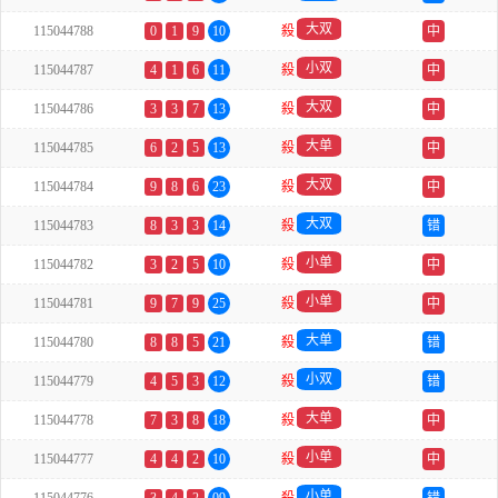
大双
115044788
0
1
9
10
殺
中
小双
115044787
4
1
6
11
殺
中
大双
115044786
3
3
7
13
殺
中
大单
115044785
6
2
5
13
殺
中
大双
115044784
9
8
6
23
殺
中
大双
115044783
8
3
3
14
殺
错
小单
115044782
3
2
5
10
殺
中
小单
115044781
9
7
9
25
殺
中
大单
115044780
8
8
5
21
殺
错
小双
115044779
4
5
3
12
殺
错
大单
115044778
7
3
8
18
殺
中
小单
115044777
4
4
2
10
殺
中
小单