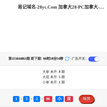
易记域名-28yc.Com 加拿大28-PC加拿大-pc开奖结果预测加拿大|加拿大28开奖结果预测官网|pc走势最新预测_火热研究!
第
115044863
期 距下期:
06
时
18
分
54
秒
广告开关：
大单
未开:
8
期
大双
未开:
5
期
小单
未开:
1
期
1
3
2
06
小
双
咪牌
+
+
=
-